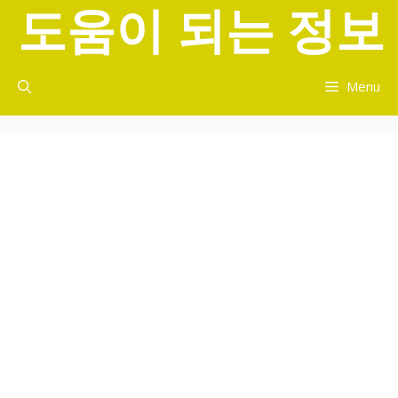
도움이 되는 정보
컨
텐
츠
로
Menu
건
너
뛰
기