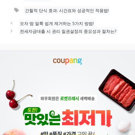
테
태
간헐적 단식 효과: 시간표와 성공적인 적용법!
고
그
리
모자 땀 얼룩 쉽게 제거하는 5가지 방법!
전세자금대출 시 권리 질권설정의 중요성과 절차는?