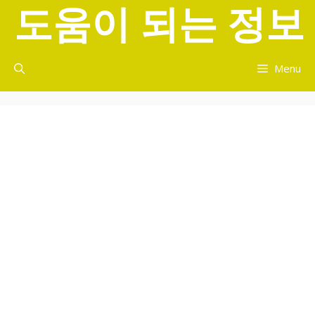
도움이 되는 정보
컨
텐
츠
로
Menu
건
너
뛰
기