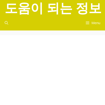
도움이 되는 정보
컨
텐
츠
로
Menu
건
너
뛰
기