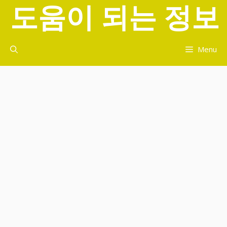
도움이 되는 정보
컨
텐
츠
로
Menu
건
너
뛰
기