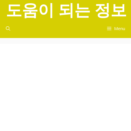
도움이 되는 정보
컨
텐
츠
로
Menu
건
너
뛰
기