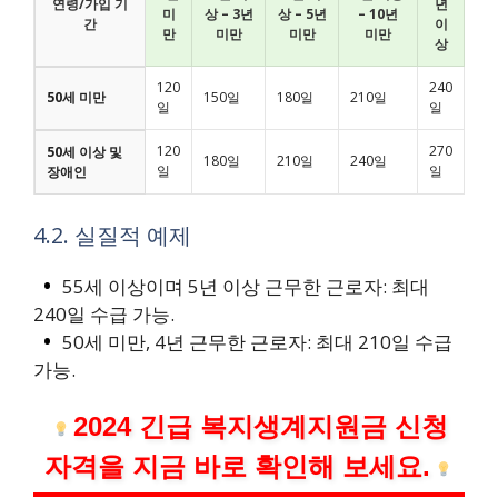
연령/가입 기
년
미
상 – 3년
상 – 5년
– 10년
간
이
만
미만
미만
미만
상
120
240
50세 미만
150일
180일
210일
일
일
120
270
50세 이상 및
180일
210일
240일
일
일
장애인
4.2. 실질적 예제
55세 이상이며 5년 이상 근무한 근로자: 최대
240일 수급 가능.
50세 미만, 4년 근무한 근로자: 최대 210일 수급
가능.
2024 긴급 복지생계지원금 신청
자격을 지금 바로 확인해 보세요.