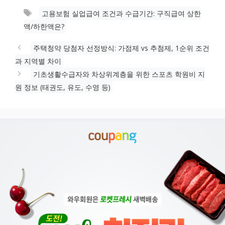
테
태
고용보험 실업급여 조건과 수급기간: 구직급여 상한
고
그
액/하한액은?
리
주택청약 당첨자 선정방식: 가점제 vs 추첨제, 1순위 조건
과 지역별 차이
기초생활수급자와 차상위계층을 위한 스포츠 학원비 지
원 정보 (태권도, 유도, 수영 등)