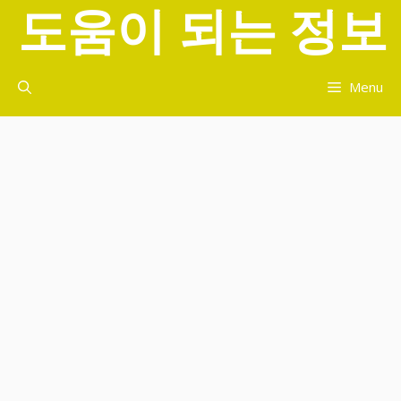
도움이 되는 정보
컨
텐
츠
로
Menu
건
너
뛰
기