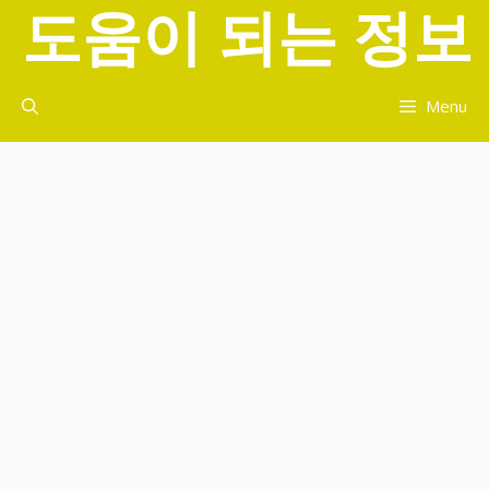
도움이 되는 정보
컨
텐
츠
로
Menu
건
너
뛰
기