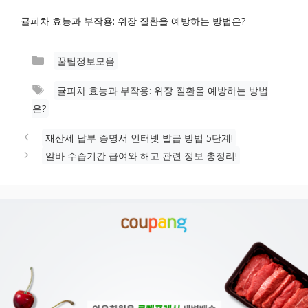
귤피차 효능과 부작용: 위장 질환을 예방하는 방법은?
카
꿀팁정보모음
테
태
귤피차 효능과 부작용: 위장 질환을 예방하는 방법
고
그
은?
리
재산세 납부 증명서 인터넷 발급 방법 5단계!
알바 수습기간 급여와 해고 관련 정보 총정리!