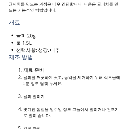
균피차를 만드는 과정은 매우 간단합니다. 다음은 귤피차를 만
드는 기본적인 방법입니다.
재료
귤피 20g
물 1.5L
선택사항: 생강, 대추
제조 방법
재료 준비
귤피를 깨끗하게 씻고, 농약을 제거하기 위해 식초물에
5분 정도 담궈 두세요.
귤피 말리기
벗겨진 껍질을 일주일 정도 그늘에서 말리거나 건조기
로 말려 줍니다.
치팅 과정