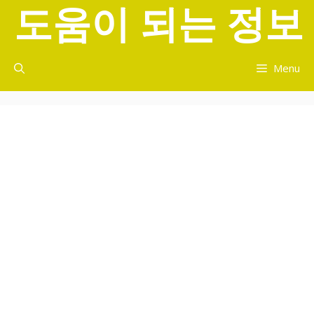
도움이 되는 정보
컨
텐
츠
로
Menu
건
너
뛰
기