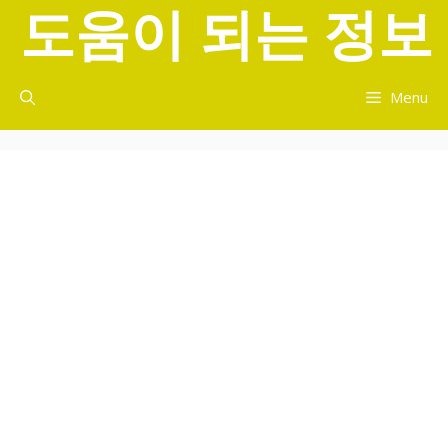
도움이 되는 정보
컨
텐
츠
로
Menu
건
너
뛰
기