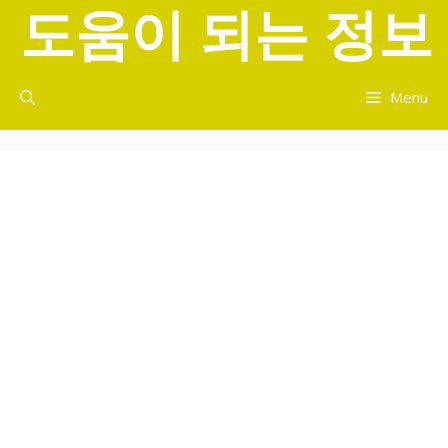
도움이 되는 정보
컨
텐
츠
로
Menu
건
너
뛰
기