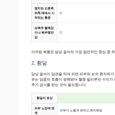
명치와 오른쪽
□
위쪽 배에서 시
작되는 통증
상복부 불쾌감
□
이나 복부팽만
감
이처럼 복통은 담낭 결석의 가장 일반적인 증상 중 하
2. 황달
담낭 결석이 담관을 막게 되면 피부와 눈의 흰자위가
유는 담즙의 흐름이 방해받아 혈중 빌리루빈 수치가 
추가 검사를 받는 것이 필요합니다.
황달의 증상
피부 노란색 변
피부가 노랗게 변하고 희미해짐
색