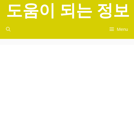
도움이 되는 정보
컨
텐
츠
로
Menu
건
너
뛰
기