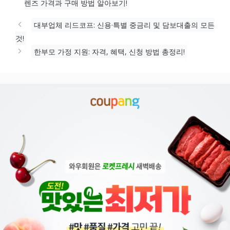
그
렌즈 가격과 구매 방법 알아보기!
리
대부업체 리드코프: 신용·특별 중금리 및 담보대출의 모든
것!
한부모 가정 지원: 자격, 혜택, 신청 방법 총정리!