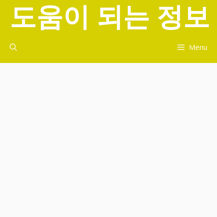
도움이 되는 정보
컨
텐
츠
로
Menu
건
너
뛰
기