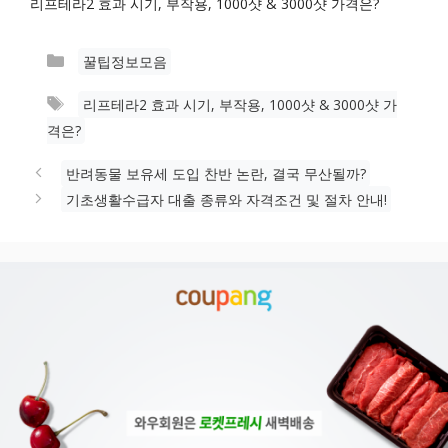
리프테라2 효과 시기, 부작용, 1000샷 & 3000샷 가격은?
카
꿀팁정보모음
테
태
리프테라2 효과 시기, 부작용, 1000샷 & 3000샷 가
고
그
격은?
리
반려동물 보유세 도입 찬반 논란, 결국 무산될까?
기초생활수급자 대출 종류와 자격조건 및 절차 안내!