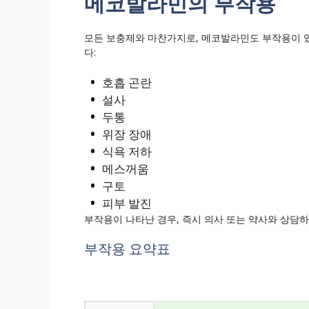
메코발라민의 부작용
모든 보충제와 마찬가지로, 메코발라민도 부작용이 
다:
호흡 곤란
설사
두통
위장 장애
식욕 저하
메스꺼움
구토
피부 발진
부작용이 나타난 경우, 즉시 의사 또는 약사와 상담하
부작용 요약표