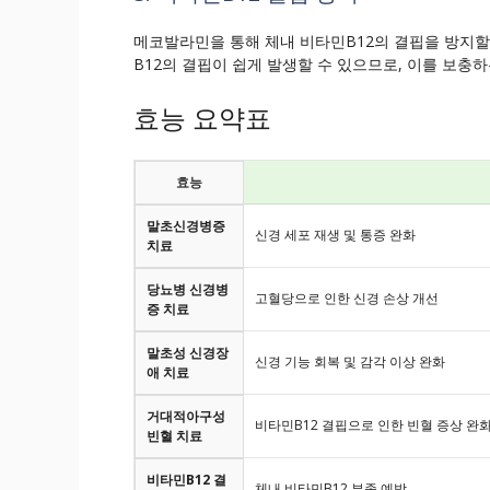
메코발라민을 통해 체내 비타민B12의 결핍을 방지할
B12의 결핍이 쉽게 발생할 수 있으므로, 이를 보충
효능 요약표
효능
말초신경병증
신경 세포 재생 및 통증 완화
치료
당뇨병 신경병
고혈당으로 인한 신경 손상 개선
증 치료
말초성 신경장
신경 기능 회복 및 감각 이상 완화
애 치료
거대적아구성
비타민B12 결핍으로 인한 빈혈 증상 완
빈혈 치료
비타민B12 결
체내 비타민B12 부족 예방