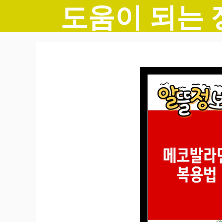
도움이 되는 
컨
텐
츠
로
건
너
뛰
기