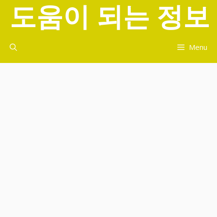
도움이 되는 정보
컨
텐
츠
로
Menu
건
너
뛰
기