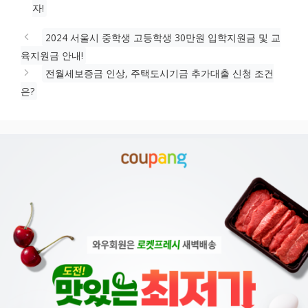
그
자!
리
2024 서울시 중학생 고등학생 30만원 입학지원금 및 교
육지원금 안내!
전월세보증금 인상, 주택도시기금 추가대출 신청 조건
은?