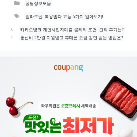
카
꿀팁정보모음
테
태
멜라토닌: 복용법과 효능 5가지 알아보기!
고
그
리
카카오뱅크 개인사업자대출 금리와 조건, 견적 후기는?
통신비 2만원 지원받고 휴대폰 요금 감면 받는 방법은?