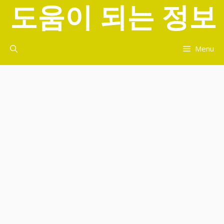
도움이 되는 정보
컨
텐
츠
로
Menu
건
너
뛰
기