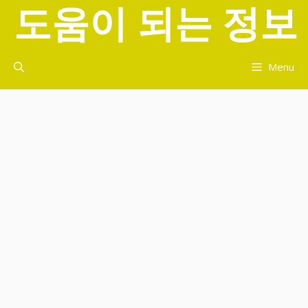
도움이 되는 정보
컨
텐
츠
로
Menu
건
너
뛰
기