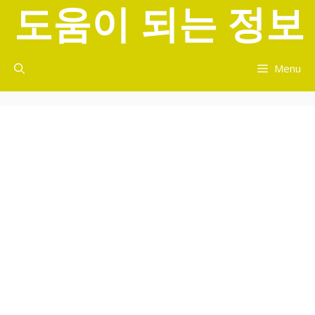
도움이 되는 정보
컨
텐
츠
로
Menu
건
너
뛰
기