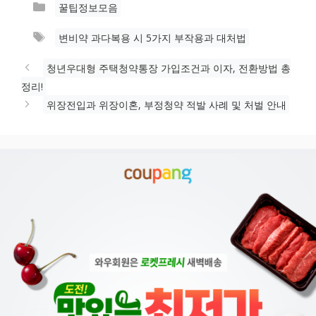
카
꿀팁정보모음
테
태
변비약 과다복용 시 5가지 부작용과 대처법
고
그
리
청년우대형 주택청약통장 가입조건과 이자, 전환방법 총
정리!
위장전입과 위장이혼, 부정청약 적발 사례 및 처벌 안내