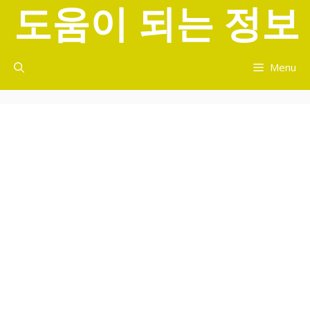
도움이 되는 정보
컨
텐
츠
로
Menu
건
너
뛰
기