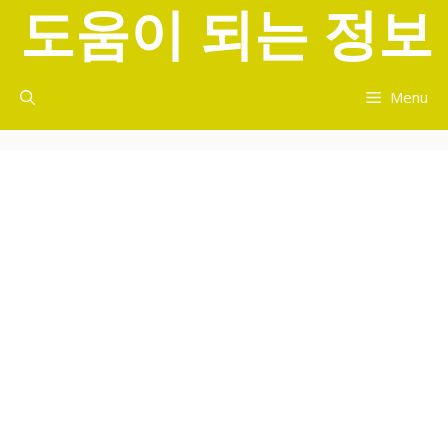
도움이 되는 정보
컨
텐
츠
로
Menu
건
너
뛰
기