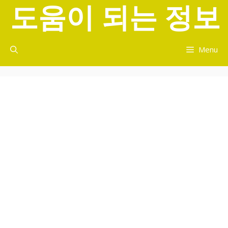
도움이 되는 정보
컨
텐
츠
로
Menu
건
너
뛰
기