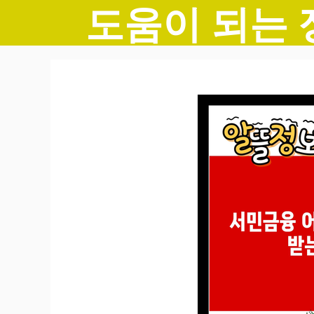
도움이 되는 
컨
텐
츠
로
건
너
뛰
기