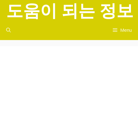
도움이 되는 정보
컨
텐
츠
로
Menu
건
너
뛰
기