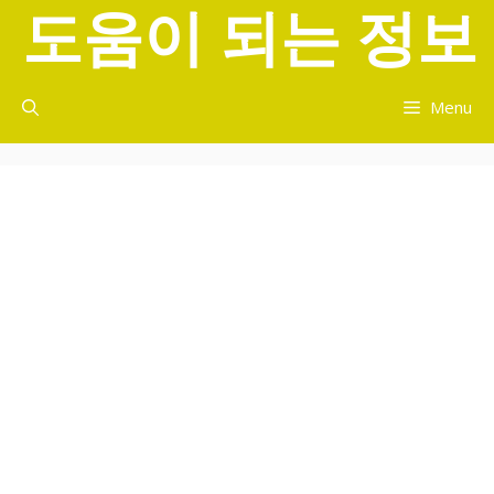
도움이 되는 정보
컨
텐
츠
로
Menu
건
너
뛰
기