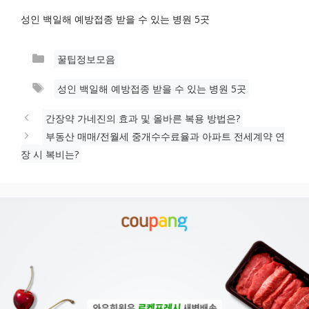
성인 백일해 예방접종 받을 수 있는 병원 5곳
카
꿀팁정보모음
테
태
성인 백일해 예방접종 받을 수 있는 병원 5곳
고
그
리
간장약 가네진의 효과 및 올바른 복용 방법은?
부동산 매매/전월세 중개수수료율과 아파트 전세계약 연
장 시 복비는?