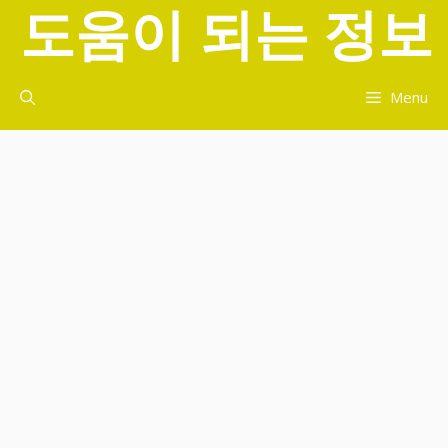
도움이 되는 정보
컨
텐
츠
로
Menu
건
너
뛰
기