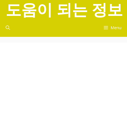
도움이 되는 정보
컨
텐
츠
로
Menu
건
너
뛰
기