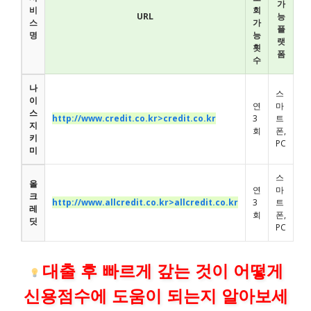
가
비
회
URL
능
스
가
플
명
능
랫
횟
폼
수
나
스
이
연
마
스
http://www.credit.co.kr>credit.co.kr
3
트
지
회
폰,
키
PC
미
스
올
연
마
크
http://www.allcredit.co.kr>allcredit.co.kr
3
트
레
회
폰,
딧
PC
대출 후 빠르게 갚는 것이 어떻게
신용점수에 도움이 되는지 알아보세