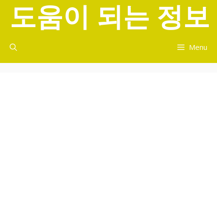
도움이 되는 정보
컨
텐
츠
로
Menu
건
너
뛰
기