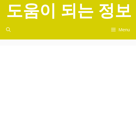
도움이 되는 정보
컨
텐
츠
로
Menu
건
너
뛰
기