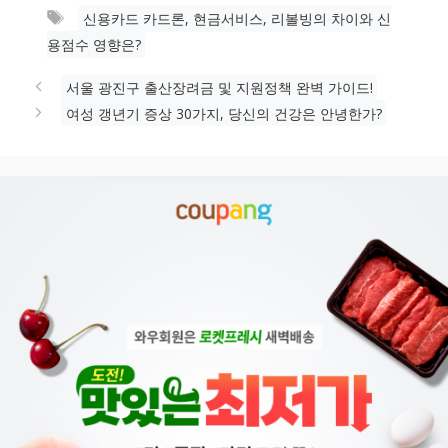
태
신용카드 카드론, 현금서비스, 리볼빙의 차이와 신
고
그
용점수 영향은?
리
서울 광진구 출산장려금 및 지원정책 완벽 가이드!
여성 갱년기 증상 30가지, 당신의 건강은 안녕한가?