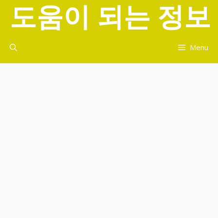
도움이 되는 정보
컨
텐
츠
로
Menu
건
너
뛰
기