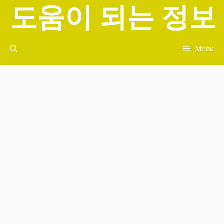
도움이 되는 정보
컨
텐
츠
로
Menu
건
너
뛰
기