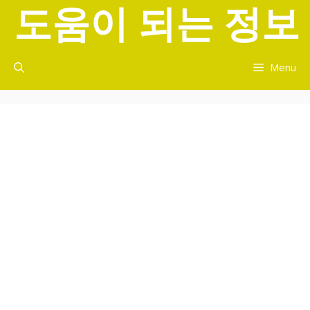
도움이 되는 정보
컨
텐
츠
로
Menu
건
너
뛰
기