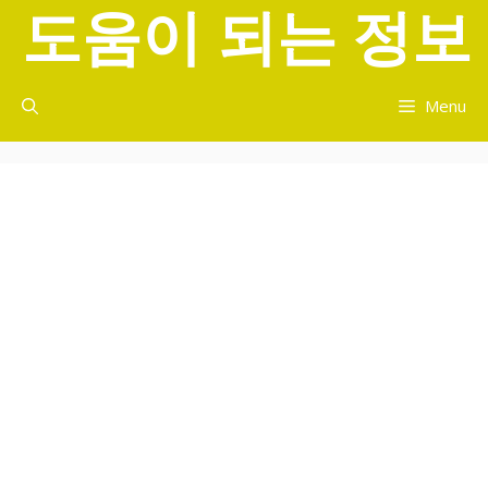
도움이 되는 정보
컨
텐
츠
로
Menu
건
너
뛰
기