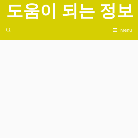
도움이 되는 정보
컨
텐
츠
로
Menu
건
너
뛰
기