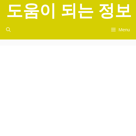
도움이 되는 정보
컨
텐
츠
로
Menu
건
너
뛰
기