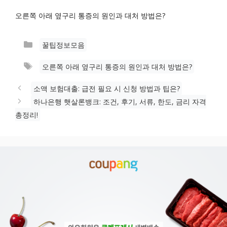
오른쪽 아래 옆구리 통증의 원인과 대처 방법은?
카
꿀팁정보모음
테
태
오른쪽 아래 옆구리 통증의 원인과 대처 방법은?
고
그
리
소액 보험대출: 급전 필요 시 신청 방법과 팁은?
하나은행 햇살론뱅크: 조건, 후기, 서류, 한도, 금리 자격
총정리!