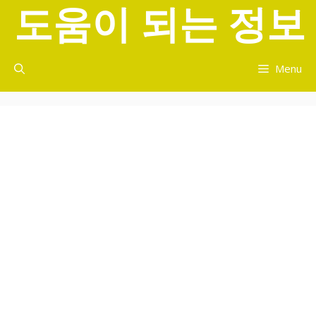
도움이 되는 정보
컨
텐
츠
로
Menu
건
너
뛰
기