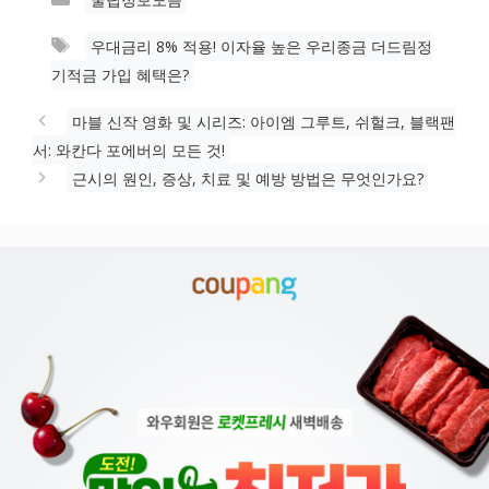
테
태
우대금리 8% 적용! 이자율 높은 우리종금 더드림정
고
그
기적금 가입 혜택은?
리
마블 신작 영화 및 시리즈: 아이엠 그루트, 쉬헐크, 블랙팬
서: 와칸다 포에버의 모든 것!
근시의 원인, 증상, 치료 및 예방 방법은 무엇인가요?