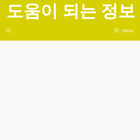
도움이 되는 정보
컨
텐
츠
로
Menu
건
너
뛰
기