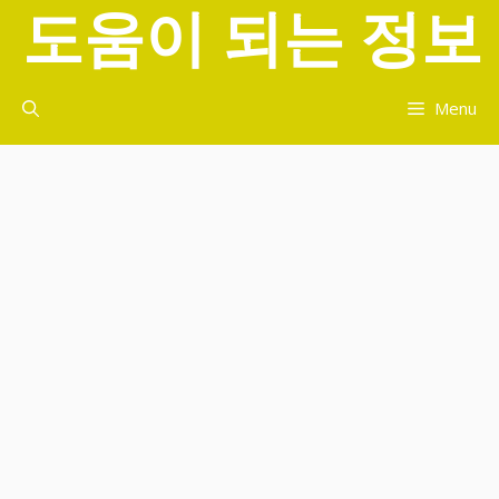
도움이 되는 정보
컨
텐
츠
로
Menu
건
너
뛰
기