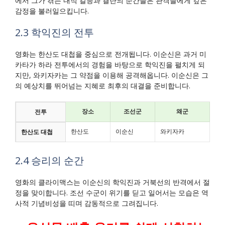
에서 그가 겪는 내적 갈등과 결단의 순간들은 관객들에게 깊은
감정을 불러일으킵니다.
2.3 학익진의 전투
영화는 한산도 대첩을 중심으로 전개됩니다. 이순신은 과거 미
카타가 하라 전투에서의 경험을 바탕으로 학익진을 펼치게 되
지만, 와키자카는 그 약점을 이용해 공격해옵니다. 이순신은 그
의 예상치를 뛰어넘는 지혜로 최후의 대결을 준비합니다.
장소
조선군
왜군
전투
한산도
이순신
와키자카
한산도 대첩
2.4 승리의 순간
영화의 클라이맥스는 이순신의 학익진과 거북선의 반격에서 절
정을 맞이합니다. 조선 수군이 위기를 딛고 일어서는 모습은 역
사적 기념비성을 띠며 감동적으로 그려집니다.