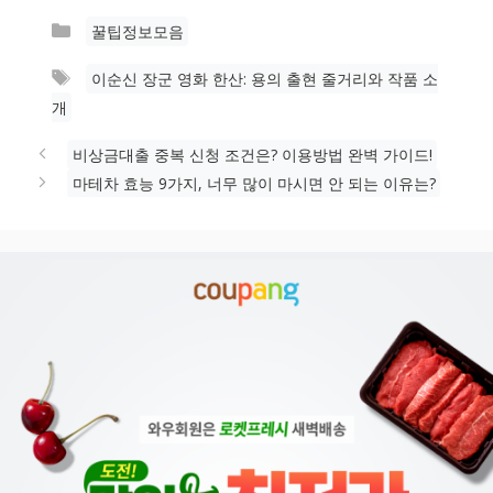
카
꿀팁정보모음
테
태
이순신 장군 영화 한산: 용의 출현 줄거리와 작품 소
고
그
개
리
비상금대출 중복 신청 조건은? 이용방법 완벽 가이드!
마테차 효능 9가지, 너무 많이 마시면 안 되는 이유는?