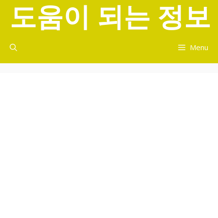
도움이 되는 정보
컨
텐
츠
로
Menu
건
너
뛰
기