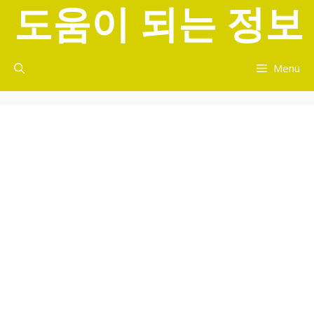
도움이 되는 정보
컨
텐
츠
로
Menu
건
너
뛰
기