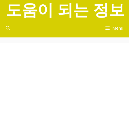
도움이 되는 정보
컨
텐
츠
로
Menu
건
너
뛰
기