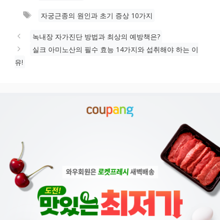
테
태
자궁근종의 원인과 초기 증상 10가지
고
그
리
녹내장 자가진단 방법과 최상의 예방책은?
실크 아미노산의 필수 효능 14가지와 섭취해야 하는 이
유!