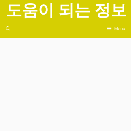
도움이 되는 정보
컨
텐
츠
로
Menu
건
너
뛰
기