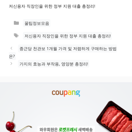
저신용자 직장인을 위한 정부 지원 대출 총정리!
카
꿀팁정보모음
테
태
저신용자 직장인을 위한 정부 지원 대출 총정리!
고
그
리
종근당 천관보 1개월 가격 및 저렴하게 구매하는 방법
은?
가지의 효능과 부작용, 영양분 총정리!