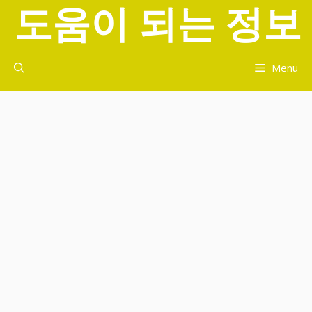
도움이 되는 정보
컨
텐
츠
로
Menu
건
너
뛰
기