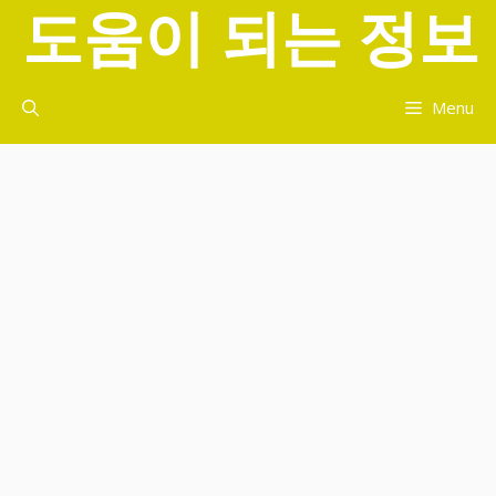
도움이 되는 정보
컨
텐
츠
로
Menu
건
너
뛰
기