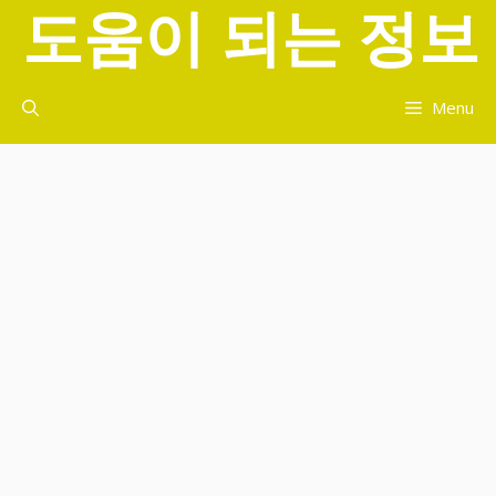
도움이 되는 정보
컨
텐
츠
로
Menu
건
너
뛰
기