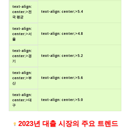
text-align:
text-align: center;>5.4
center;>전
국 평균
text-align:
text-align: center;>4.8
center;>서
울
text-align:
text-align: center;>5.2
center;>경
기
text-align:
text-align: center;>5.6
center;>부
산
text-align:
text-align: center;>5.0
center;>대
구
2023년 대출 시장의 주요 트렌드