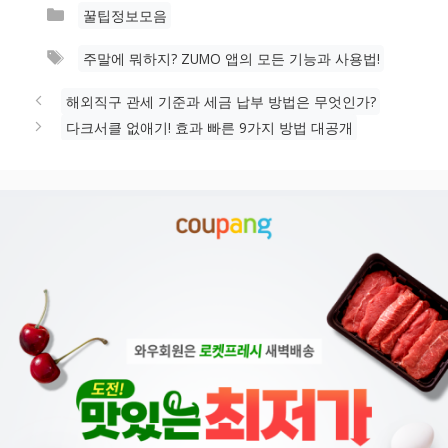
카
꿀팁정보모음
테
태
주말에 뭐하지? ZUMO 앱의 모든 기능과 사용법!
고
그
리
해외직구 관세 기준과 세금 납부 방법은 무엇인가?
다크서클 없애기! 효과 빠른 9가지 방법 대공개