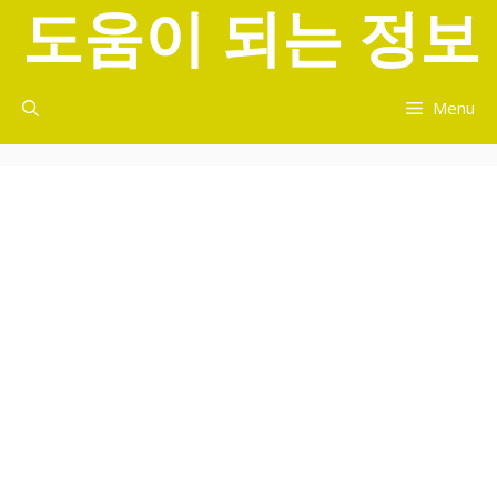
도움이 되는 정보
컨
텐
츠
로
Menu
건
너
뛰
기