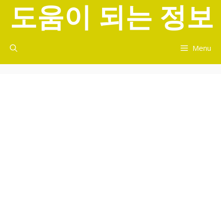
도움이 되는 정보
컨
텐
츠
로
Menu
건
너
뛰
기