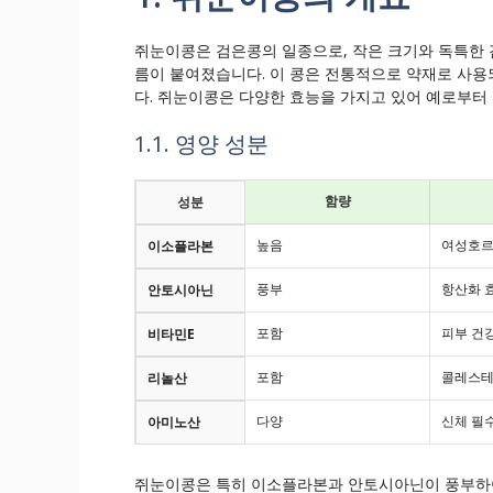
쥐눈이콩은 검은콩의 일종으로, 작은 크기와 독특한 
름이 붙여졌습니다. 이 콩은 전통적으로 약재로 사
다. 쥐눈이콩은 다양한 효능을 가지고 있어 예로부터
1.1. 영양 성분
함량
성분
높음
여성호르
이소플라본
풍부
항산화 
안토시아닌
포함
피부 건
비타민E
포함
콜레스테
리놀산
다양
신체 필
아미노산
쥐눈이콩은 특히 이소플라본과 안토시아닌이 풍부하여