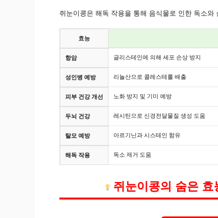
쥐눈이콩은 해독 작용을 통해 음식물로 인한 독소와 
효능
글리스테인에 의해 세포 손상 방지
항암
리놀산으로 콜레스테롤 배출
성인병 예방
노화 방지 및 기미 예방
피부 건강 개선
레시틴으로 신경전달물질 생성 도움
두뇌 건강
아르기닌과 시스테인 함유
탈모 예방
독소 제거 도움
해독 작용
쥐눈이콩의 숨은 효