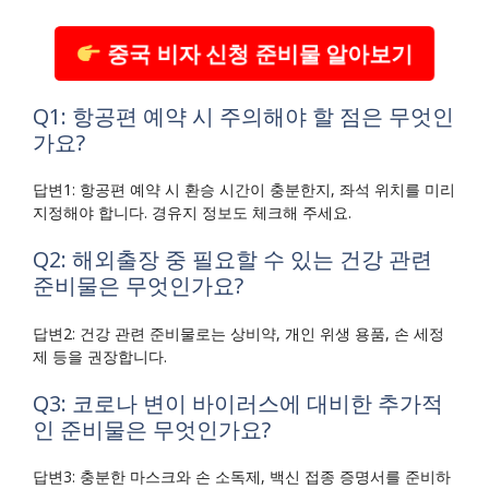
중국 비자 신청 준비물 알아보기
Q1: 항공편 예약 시 주의해야 할 점은 무엇인
가요?
답변1: 항공편 예약 시 환승 시간이 충분한지, 좌석 위치를 미리
지정해야 합니다. 경유지 정보도 체크해 주세요.
Q2: 해외출장 중 필요할 수 있는 건강 관련
준비물은 무엇인가요?
답변2: 건강 관련 준비물로는 상비약, 개인 위생 용품, 손 세정
제 등을 권장합니다.
Q3: 코로나 변이 바이러스에 대비한 추가적
인 준비물은 무엇인가요?
답변3: 충분한 마스크와 손 소독제, 백신 접종 증명서를 준비하