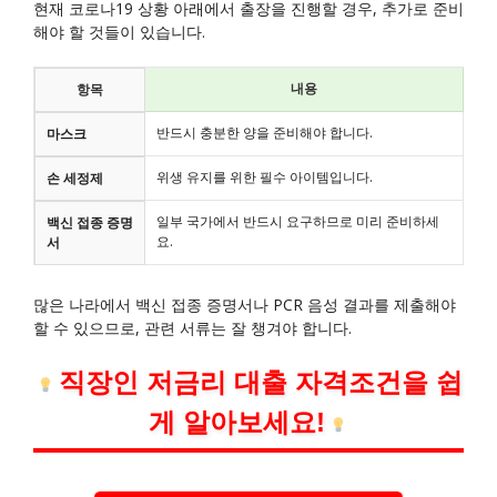
현재 코로나19 상황 아래에서 출장을 진행할 경우, 추가로 준비
해야 할 것들이 있습니다.
내용
항목
반드시 충분한 양을 준비해야 합니다.
마스크
위생 유지를 위한 필수 아이템입니다.
손 세정제
일부 국가에서 반드시 요구하므로 미리 준비하세
백신 접종 증명
요.
서
많은 나라에서 백신 접종 증명서나 PCR 음성 결과를 제출해야
할 수 있으므로, 관련 서류는 잘 챙겨야 합니다.
직장인 저금리 대출 자격조건을 쉽
게 알아보세요!