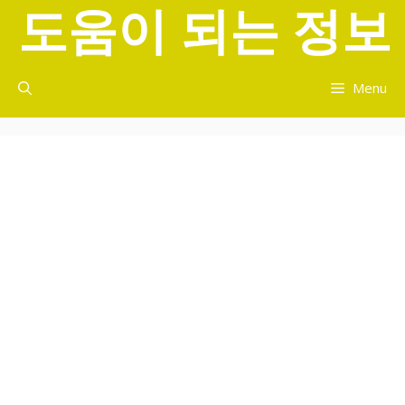
도움이 되는 정보
컨
텐
츠
로
Menu
건
너
뛰
기