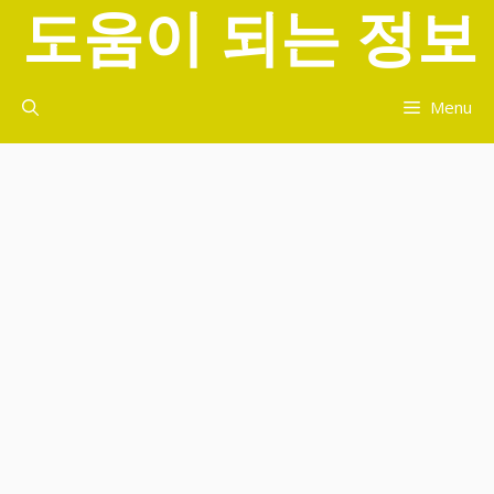
도움이 되는 정보
컨
텐
츠
로
Menu
건
너
뛰
기