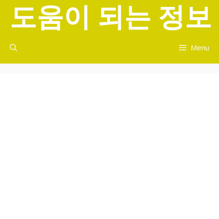
도움이 되는 정보
컨
텐
츠
로
Menu
건
너
뛰
기